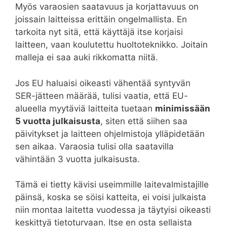
Myös varaosien saatavuus ja korjattavuus on
joissain laitteissa erittäin ongelmallista. En
tarkoita nyt sitä, että käyttäjä itse korjaisi
laitteen, vaan koulutettu huoltoteknikko. Joitain
malleja ei saa auki rikkomatta niitä.
Jos EU haluaisi oikeasti vähentää syntyvän
SER-jätteen määrää, tulisi vaatia, että EU-
alueella myytäviä laitteita tuetaan
minimissään
5 vuotta julkaisusta
, siten että siihen saa
päivitykset ja laitteen ohjelmistoja ylläpidetään
sen aikaa. Varaosia tulisi olla saatavilla
vähintään 3 vuotta julkaisusta.
Tämä ei tietty kävisi useimmille laitevalmistajille
päinsä, koska se söisi katteita, ei voisi julkaista
niin montaa laitetta vuodessa ja täytyisi oikeasti
keskittyä tietoturvaan. Itse en osta sellaista