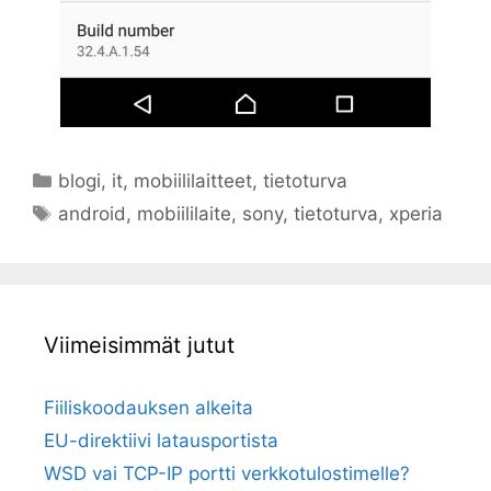
Kategoriat
blogi
,
it
,
mobiililaitteet
,
tietoturva
Avainsanat
android
,
mobiililaite
,
sony
,
tietoturva
,
xperia
Viimeisimmät jutut
Fiiliskoodauksen alkeita
EU-direktiivi latausportista
WSD vai TCP-IP portti verkkotulostimelle?