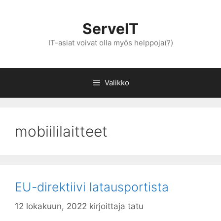
Siirry
sisältöön
ServeIT
IT-asiat voivat olla myös helppoja(?)
Valikko
mobiililaitteet
EU-direktiivi latausportista
12 lokakuun, 2022
kirjoittaja
tatu