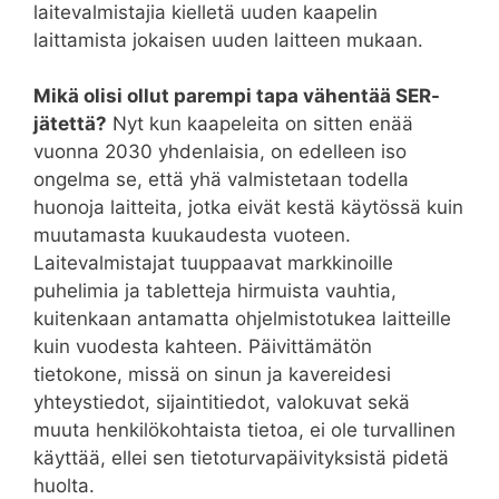
laitevalmistajia kielletä uuden kaapelin
laittamista jokaisen uuden laitteen mukaan.
Mikä olisi ollut parempi tapa vähentää SER-
jätettä?
Nyt kun kaapeleita on sitten enää
vuonna 2030 yhdenlaisia, on edelleen iso
ongelma se, että yhä valmistetaan todella
huonoja laitteita, jotka eivät kestä käytössä kuin
muutamasta kuukaudesta vuoteen.
Laitevalmistajat tuuppaavat markkinoille
puhelimia ja tabletteja hirmuista vauhtia,
kuitenkaan antamatta ohjelmistotukea laitteille
kuin vuodesta kahteen. Päivittämätön
tietokone, missä on sinun ja kavereidesi
yhteystiedot, sijaintitiedot, valokuvat sekä
muuta henkilökohtaista tietoa, ei ole turvallinen
käyttää, ellei sen tietoturvapäivityksistä pidetä
huolta.