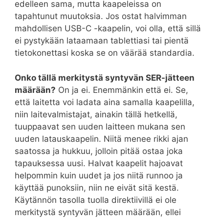
edelleen sama, mutta kaapeleissa on
tapahtunut muutoksia. Jos ostat halvimman
mahdollisen USB-C -kaapelin, voi olla, että sillä
ei pystykään lataamaan tablettiasi tai pientä
tietokonettasi koska se on väärää standardia.
Onko tällä merkitystä syntyvän SER-jätteen
määrään?
On ja ei. Enemmänkin että ei. Se,
että laitetta voi ladata aina samalla kaapelilla,
niin laitevalmistajat, ainakin tällä hetkellä,
tuuppaavat sen uuden laitteen mukana sen
uuden latauskaapelin. Niitä menee rikki ajan
saatossa ja hukkuu, jolloin pitää ostaa joka
tapauksessa uusi. Halvat kaapelit hajoavat
helpommin kuin uudet ja jos niitä runnoo ja
käyttää punoksiin, niin ne eivät sitä kestä.
Käytännön tasolla tuolla direktiivillä ei ole
merkitystä syntyvän jätteen määrään, ellei