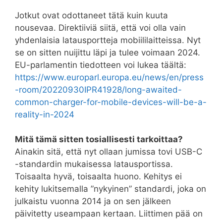
Jotkut ovat odottaneet tätä kuin kuuta
nousevaa. Direktiiviä siitä, että voi olla vain
yhdenlaisia latausportteja mobiililaitteissa. Nyt
se on sitten nuijittu läpi ja tulee voimaan 2024.
EU-parlamentin tiedotteen voi lukea täältä:
https://www.europarl.europa.eu/news/en/press
-room/20220930IPR41928/long-awaited-
common-charger-for-mobile-devices-will-be-a-
reality-in-2024
Mitä tämä sitten tosiallisesti tarkoittaa?
Ainakin sitä, että nyt ollaan jumissa tovi USB-C
-standardin mukaisessa latausportissa.
Toisaalta hyvä, toisaalta huono. Kehitys ei
kehity lukitsemalla ”nykyinen” standardi, joka on
julkaistu vuonna 2014 ja on sen jälkeen
päivitetty useampaan kertaan. Liittimen pää on