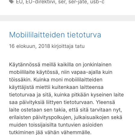
Avainsanat
EU
,
EU-direktiivi
,
ser
,
ser-jäte
,
usb-c
Mobiililaitteiden tietoturva
16 elokuun, 2018
kirjoittaja
tatu
Käytännössä meillä kaikilla on jonkinlainen
mobiililaite käytössä, niin vapaa-ajalla kuin
töissäkin. Kuinka moni mobiililaitteiden
käyttäjistä miettii kuitenkaan laitteensa
tietoturvaa ja sitä, kuinka pitkään kyseinen laite
saa päivityksiä liittyen tietoturvaan. Yleensä
laite ostetaan sen takia, että sitä tarvitaan nyt,
erilaisten päivityspolkujen, julkaisuaikojen sekä
muiden toissijaisilta tuntuvien asioiden
tutkiminen jää vähän vähemmälle.