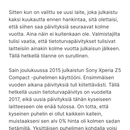
Sitten kun on valittu se uusi laite, joka julkaistu
kaksi kuukautta ennen hankintaa, sitä olettaisi,
että siihen saa päivityksiä seuraavat kolme
vuotta. Aina näin ei kuitenkaan ole. Valmistajilta
tulisi vaatia, että tietoturvapäivitykset tulisivat
laitteisiin ainakin kolme vuotta julkaisun jälkeen.
Tällä hetkellä tilanne on surullinen.
Sain joulukuussa 2015 julkaistun Sony Xperia Z5
Compact -puhelimen käyttööni. Ensimmäisen
vuoden aikana päivityksiä tuli kiitettävästi. Tällä
hetkellä uusin tietoturvapäivitys on vuodelta
2017, eikä uusia päivityksiä tähän kyseiseen
laitteeseen ole enää tulossa. On totta, että
kyseinen puhelin ei ollut kaikkein kallein,
muistaakseni sen alv 0% hinta oli kolmen sadan
tietämillä. Yksittäisen puhelimen kohdalla voisi