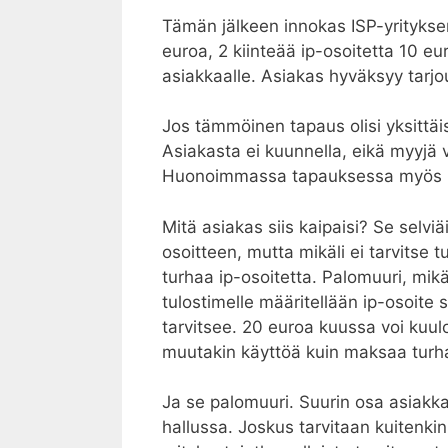
Tämän jälkeen innokas ISP-yritykse
euroa, 2 kiinteää ip-osoitetta 10 e
asiakkaalle. Asiakas hyväksyy tarjo
Jos tämmöinen tapaus olisi yksittäis
Asiakasta ei kuunnella, eikä myyjä
Huonoimmassa tapauksessa myös palo
Mitä asiakas siis kaipaisi? Se selviäi
osoitteen, mutta mikäli ei tarvitse 
turhaa ip-osoitetta. Palomuuri, mi
tulostimelle määritellään ip-osoite 
tarvitsee. 20 euroa kuussa voi kuul
muutakin käyttöä kuin maksaa turh
Ja se palomuuri. Suurin osa asiakkai
hallussa. Joskus tarvitaan kuitenkin