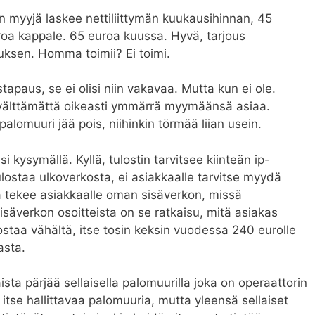
n myyjä laskee nettiliittymän kuukausihinnan, 45
uroa kappale. 65 euroa kuussa. Hyvä, tarjous
uksen. Homma toimii? Ei toimi.
tapaus, se ei olisi niin vakavaa. Mutta kun ei ole.
 välttämättä oikeasti ymmärrä myymäänsä asiaa.
muuri jää pois, niihinkin törmää liian usein.
si kysymällä. Kyllä, tulostin tarvitsee kiinteän ip-
tulostaa ulkoverkosta, ei asiakkaalle tarvitse myydä
kä tekee asiakkaalle oman sisäverkon, missä
sisäverkon osoitteista on se ratkaisu, mitä asiakas
ostaa vähältä, itse tosin keksin vuodessa 240 eurolle
asta.
sta pärjää sellaisella palomuurilla joka on operaattorin
 itse hallittavaa palomuuria, mutta yleensä sellaiset