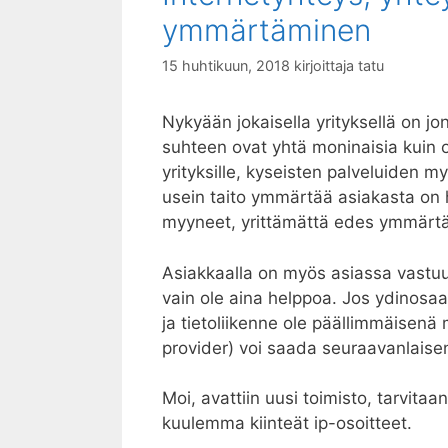
ymmärtäminen
15 huhtikuun, 2018
kirjoittaja
tatu
Nykyään jokaisella yrityksellä on jon
suhteen ovat yhtä moninaisia kuin 
yrityksille, kyseisten palveluiden my
usein taito ymmärtää asiakasta on h
myyneet, yrittämättä edes ymmärtä
Asiakkaalla on myös asiassa vastuu
vain ole aina helppoa. Jos ydinosaa
ja tietoliikenne ole päällimmäisenä 
provider) voi saada seuraavanlaise
Moi, avattiin uusi toimisto, tarvitaan
kuulemma kiinteät ip-osoitteet.