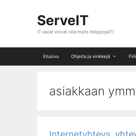
Siirry
sisältöön
ServeIT
IT-asiat voivat olla myös helppoja(?)
Etusivu
Ohjeita ja vinkkejä
Fii
asiakkaan ymm
Internetyhteys, yht