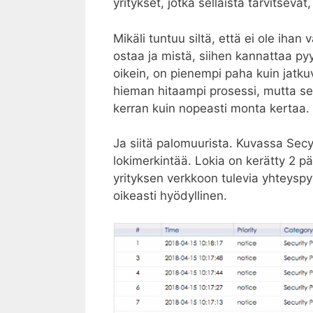
yritykset, jotka sellaista tarvitsevat
Mikäli tuntuu siltä, että ei ole ihan
ostaa ja mistä, siihen kannattaa pyy
oikein, on pienempi paha kuin jatk
hieman hitaampi prosessi, mutta s
kerran kuin nopeasti monta kertaa.
Ja siitä palomuurista. Kuvassa Sec
lokimerkintää. Lokia on kerätty 2 pä
yrityksen verkkoon tulevia yhteyspy
oikeasti hyödyllinen.