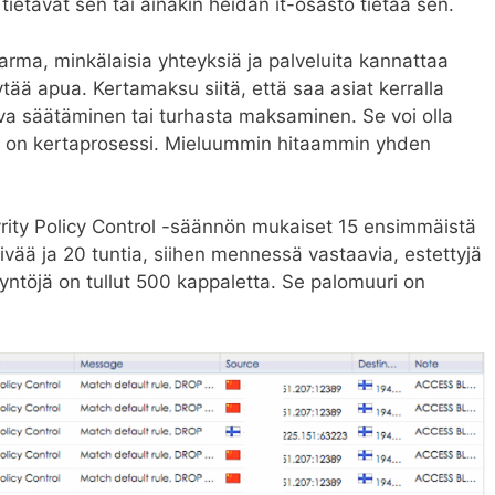
, tietävät sen tai ainakin heidän it-osasto tietää sen.
 varma, minkälaisia yhteyksiä ja palveluita kannattaa
tää apua. Kertamaksu siitä, että saa asiat kerralla
uva säätäminen tai turhasta maksaminen. Se voi olla
e on kertaprosessi. Mieluummin hitaammin yhden
yrity Policy Control -säännön mukaiset 15 ensimmäistä
ivää ja 20 tuntia, siihen mennessä vastaavia, estettyjä
yntöjä on tullut 500 kappaletta. Se palomuuri on