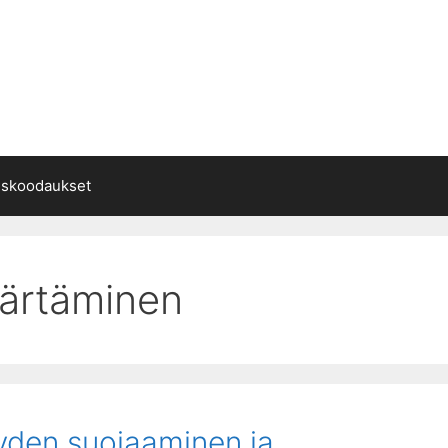
liskoodaukset
ärtäminen
eyden suojaaminen ja