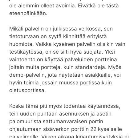
ole aiemmin olleet avoimia. Eivätkä ole tästä
eteenpäinkään.
Mikäli palvelin on julkisessa verkossa, sen
tietoturvaan on syytä kiinnittää erityistä
huomiota. Vaikka kyseinen palvelin olisikin vain
testikäytössä, on se silti hyvä suojata. Yksi
vaihtoehto on käyttää palveluiden portteina
joitain muita portteja, kuin standardeja. Myös
demo-palvelin, jota näytetään asiakkaille, voi
hyvin toimia jossain muussa portissa kuin
oletusportissa.
Koska tämä piti myös todentaa käytännössä,
tein uuden puhtaan asennuksen ja asetin
palomuurista sattumanvaraisen portin
ohjautumaan sisäverkon porttiin 22 kyseiselle
palvelimelle. Viikon aikana kirjautumisyrityksiä ei