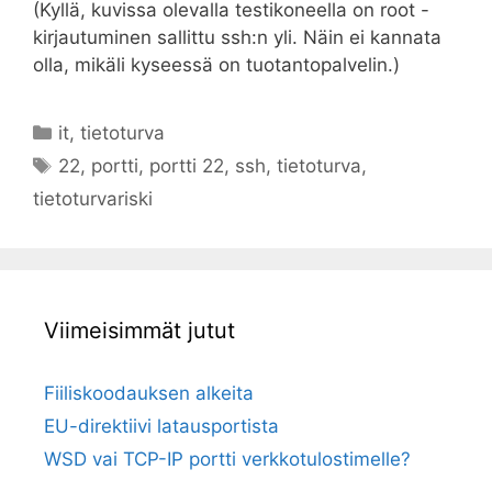
(Kyllä, kuvissa olevalla testikoneella on root -
kirjautuminen sallittu ssh:n yli. Näin ei kannata
olla, mikäli kyseessä on tuotantopalvelin.)
Kategoriat
it
,
tietoturva
Avainsanat
22
,
portti
,
portti 22
,
ssh
,
tietoturva
,
tietoturvariski
Viimeisimmät jutut
Fiiliskoodauksen alkeita
EU-direktiivi latausportista
WSD vai TCP-IP portti verkkotulostimelle?