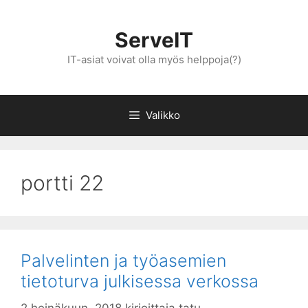
Siirry
sisältöön
ServeIT
IT-asiat voivat olla myös helppoja(?)
Valikko
portti 22
Palvelinten ja työasemien
tietoturva julkisessa verkossa
2 heinäkuun, 2018
kirjoittaja
tatu